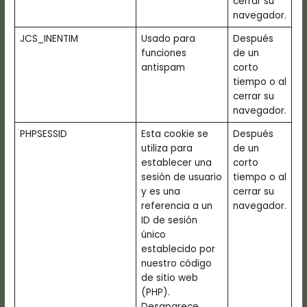
cerrar su
navegador.
JCS_INENTIM
Usado para
Después
funciones
de un
antispam
corto
tiempo o al
cerrar su
navegador.
PHPSESSID
Esta cookie se
Después
utiliza para
de un
establecer una
corto
sesión de usuario
tiempo o al
y es una
cerrar su
referencia a un
navegador.
ID de sesión
único
establecido por
nuestro código
de sitio web
(PHP).
Desaparece