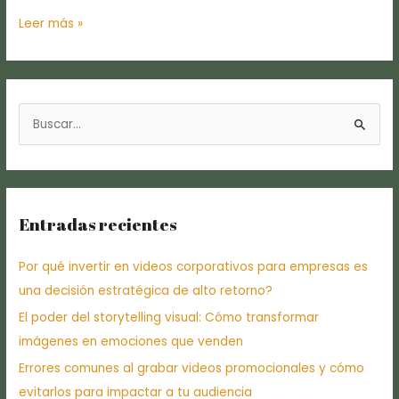
Leer más »
B
u
s
c
Entradas recientes
a
r
Por qué invertir en videos corporativos para empresas es
p
una decisión estratégica de alto retorno?
o
El poder del storytelling visual: Cómo transformar
r
imágenes en emociones que venden
:
Errores comunes al grabar videos promocionales y cómo
evitarlos para impactar a tu audiencia