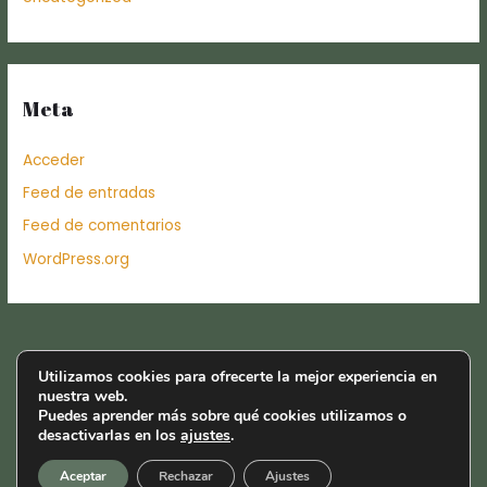
Meta
Acceder
Feed de entradas
Feed de comentarios
WordPress.org
Utilizamos cookies para ofrecerte la mejor experiencia en
nuestra web.
Puedes aprender más sobre qué cookies utilizamos o
desactivarlas en los
ajustes
.
© 2025 Olivera Project. All Rights Resevered
Política de privacidad
Aceptar
Rechazar
Ajustes