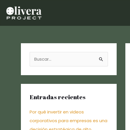
Ir
al
contenido
B
u
s
c
a
Entradas recientes
r
Por qué invertir en videos
p
corporativos para empresas es una
o
decisión estratégica de alto
r